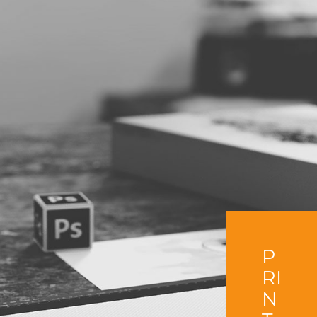
P
RI
N